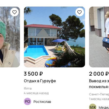
3 500 ₽
2 000 ₽
Отдых в Гурзуфе
Вывод из 
похмелья 
Ялта
4 месяца назад
Санкт-Петер
1 месяц наз
Ростислав