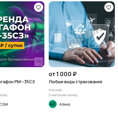
от 1 000 ₽
егафон РМ—35СЗ
Любые виды страхования
Москва
азад
5 месяцев назад
RCOM
Алина