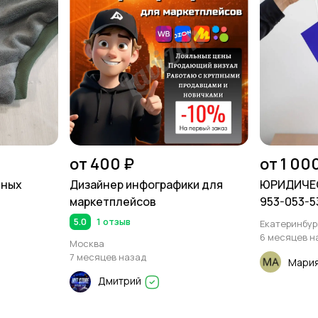
от 400 ₽
от 1 00
йных
Дизайнер инфографики для
ЮРИДИЧЕС
маркетплейсов
953-053-5
5.0
1 отзыв
Екатеринбур
6 месяцев н
Москва
7 месяцев назад
Мари
Дмитрий