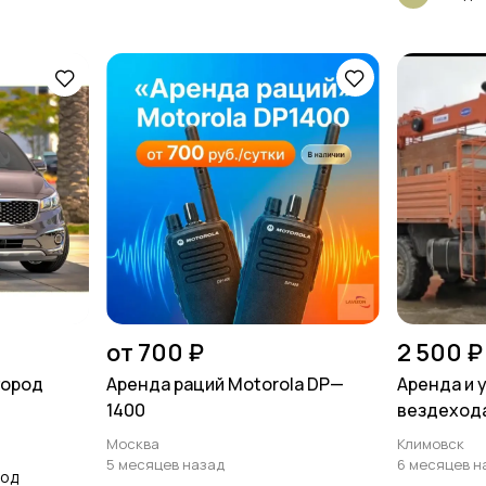
от 700 ₽
2 500 ₽
город
Аренда раций Motorola DP—
Аренда и 
1400
вездехода, 
6.1 м
Москва
Климовск
5 месяцев назад
6 месяцев н
род