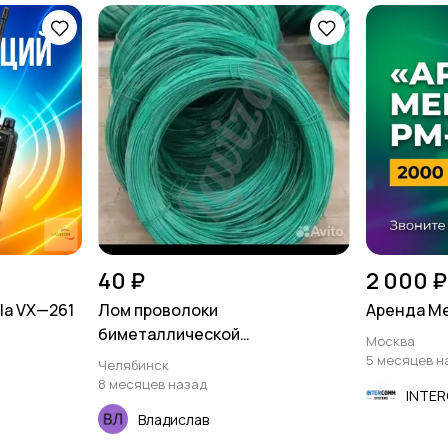
40 ₽
2 000 ₽
la VX—261
Лом проволоки
Аренда М
биметаллической
Москва
(омедненной)
5 месяцев н
Челябинск
8 месяцев назад
INTE
Владислав