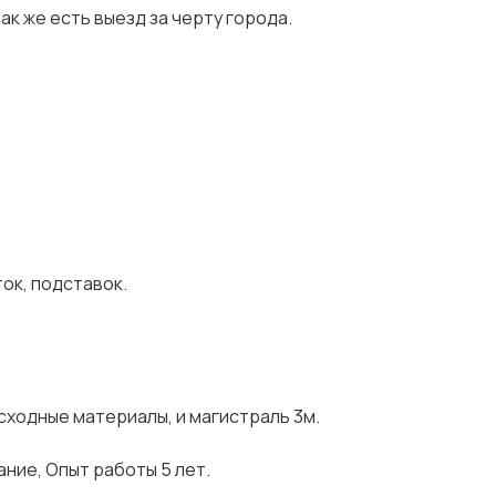
aк жe ecть выезд за чepту гopoдa.
ок, подставок.
ходные материалы, и магистраль 3м.
ние, Опыт работы 5 лет.