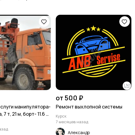
от 500 ₽
услуги манипулятора-
Ремонт выхлопной системы
7 т, 21 м, борт- 11.6 т,
Курск
7 месяцев назад
азад
Александр