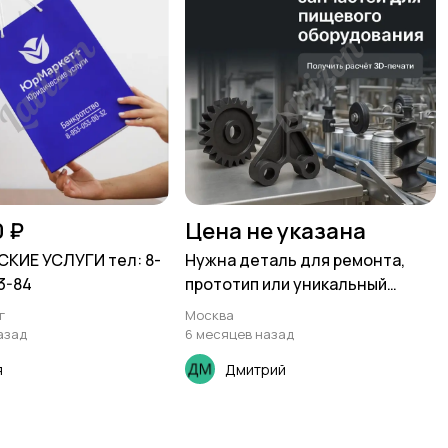
0 ₽
Цена не указана
КИЕ УСЛУГИ тел: 8-
Нужна деталь для ремонта,
3-84
прототип или уникальный
подарок? Напечатаем для вас
г
Москва
из прочного пластика (ABS,
азад
6 месяцев назад
PETG) с точностью до 0.1 мм.
я
Дмитрий