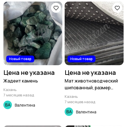
Новый товар
Новый товар
Цена не указана
Цена не указана
Жадеит камень
Мат животноводческий
шипованный, размер
Казань
1800х1200х20мм
7 месяцев назад
Казань
7 месяцев назад
Валентина
Валентина