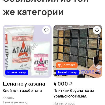
же категории
📦Доставка
Новый товар
Новый товар
Цена не указана
4 000 ₽
Клей для газобетона
Плитка и брусчатка из
Уральского камня.
Казань
7 месяцев назад
Магнитогорск