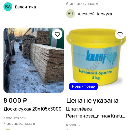
6 месяцев назад
Валентина
Алексей Чернуха
Новый товар
8 000 ₽
Цена не указана
Доска сухая 20х105х3000
Шпатлёвка
Рентгенозащитная Knauf
Красноярск
Safeboard
7 месяцев назад
Казань