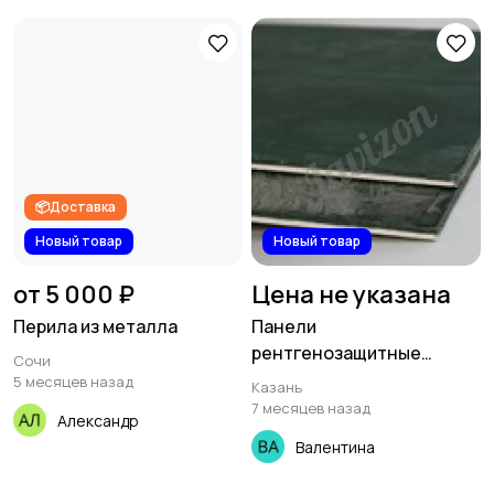
📦Доставка
Новый товар
Новый товар
от 5 000 ₽
Цена не указана
Перила из металла
Панели
рентгенозащитные
Сочи
Protex
5 месяцев назад
Казань
7 месяцев назад
Александр
Валентина