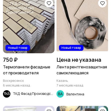
Новый товар
Новый товар
750 ₽
Цена не указана
Термопанели фасадные
Лента рентгенозащитная
от производителя
самоклеющаяся
Воскресенск
Казань
6 месяцев назад
7 месяцев назад
ТКД Фасад Производство Термопанелей
Валентина