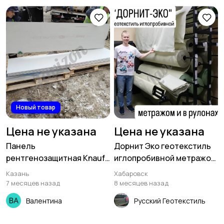
Новый товар
Цена не указана
Цена не указана
Панель
Дорнит Эко геотекстиль
рентгенозащитная Knauf
иглопробивной метражом
Safeboard
(наотрез) ширина 2м
Казань
Хабаровск
7 месяцев назад
8 месяцев назад
Валентина
Русский Геотекстиль