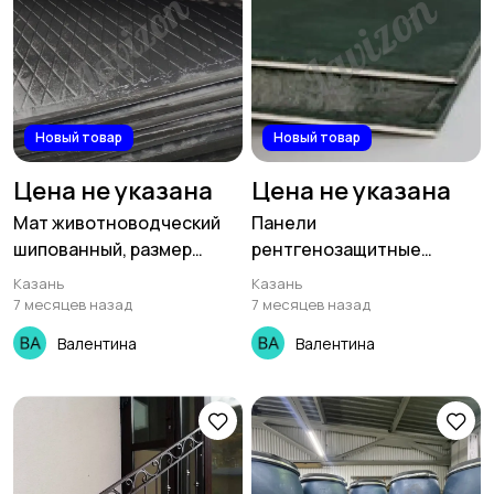
Новый товар
Новый товар
Цена не указана
Цена не указана
Мат животноводческий
Панели
шипованный, размер
рентгенозащитные
1800х1200х20мм
Protex
Казань
Казань
7 месяцев назад
7 месяцев назад
Валентина
Валентина