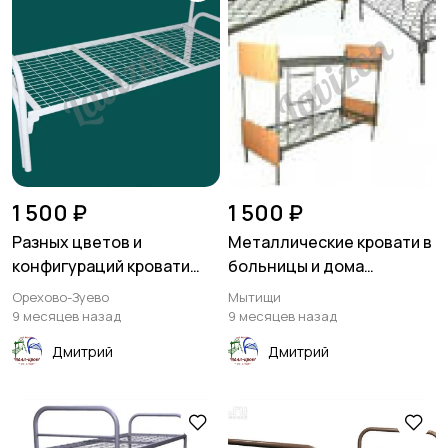
1 500 ₽
1 500 ₽
Разных цветов и
Металлические кровати в
конфигураций кровати
больницы и дома
металлические
престарелых
Орехово-Зуево
Мытищи
9 месяцев назад
9 месяцев назад
Дмитрий
Дмитрий