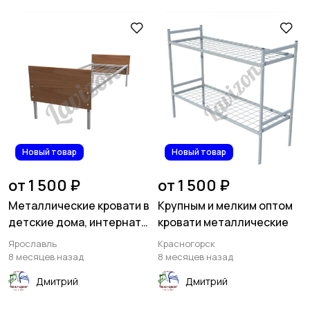
Новый товар
Новый товар
от 1 500 ₽
от 1 500 ₽
Металлические кровати в
Крупным и мелким оптом
детские дома, интернаты,
кровати металлические
детские сады
Ярославль
Красногорск
8 месяцев назад
8 месяцев назад
Дмитрий
Дмитрий