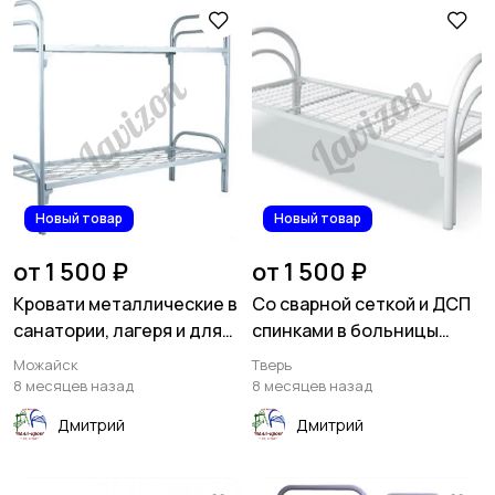
Новый товар
Новый товар
от 1 500 ₽
от 1 500 ₽
Кровати металлические в
Со сварной сеткой и ДСП
санатории, лагеря и для
спинками в больницы
дачи
кровати металлические
Можайск
Тверь
8 месяцев назад
8 месяцев назад
Дмитрий
Дмитрий