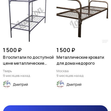
1 500 ₽
1 500 ₽
В госпитали по доступной
Металлические кровати
цене металлические
для дома недорого
кровати
Тверь
Москва
9 месяцев назад
9 месяцев назад
Дмитрий
Дмитрий