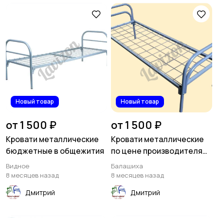
Новый товар
Новый товар
от 1 500 ₽
от 1 500 ₽
Кровати металлические
Кровати металлические
бюджетные в общежития
по цене производителя
мелким оптом
Видное
Балашиха
8 месяцев назад
8 месяцев назад
Дмитрий
Дмитрий