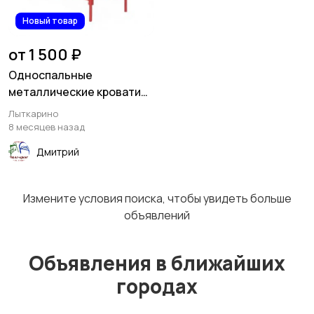
Новый товар
Столы и стулья
Текстиль и ковры
от 1 500 ₽
Односпальные
металлические кровати
для дома
Лыткарино
Шкафы и комоды
Другое
8 месяцев назад
Дмитрий
Измените условия поиска, чтобы увидеть больше
объявлений
Объявления в ближайших
городах