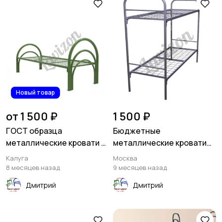
Новый товар
от 1 500 ₽
1 500 ₽
ГОСТ образца
Бюджетные
металлические кровати в
металлические кровати
санатории
односпальные со сварной
Калуга
Москва
сеткой
8 месяцев назад
9 месяцев назад
Дмитрий
Дмитрий