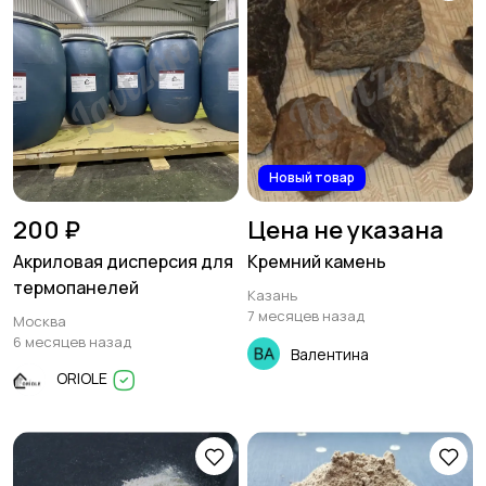
Новый товар
200 ₽
Цена не указана
Акриловая дисперсия для
Кремний камень
термопанелей
Казань
7 месяцев назад
Москва
6 месяцев назад
Валентина
ORIOLE