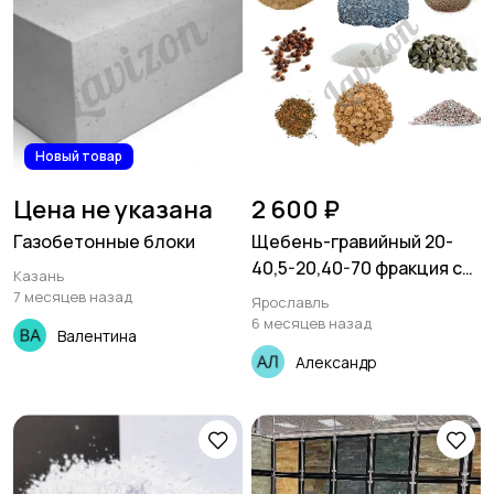
Новый товар
Цена не указана
2 600 ₽
Газобетонные блоки
Щебень-гравийный 20-
40,5-20,40-70 фракция с
Казань
доставкой в Ярославле .
7 месяцев назад
Ярославль
6 месяцев назад
Валентина
Александр