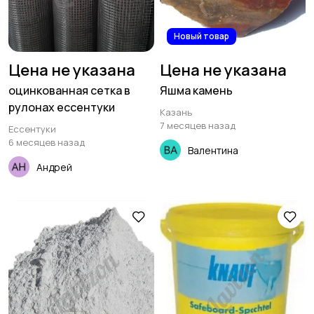
Новый товар
Цена не указана
Цена не указана
оцинкованная сетка в
Яшма камень
рулонах ессентуки
Казань
7 месяцев назад
Ессентуки
6 месяцев назад
Валентина
Андрей