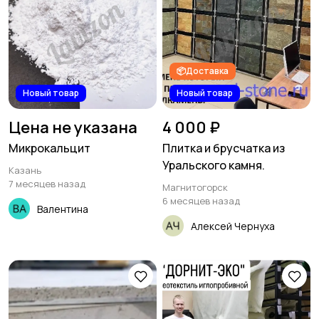
📦Доставка
Новый товар
Новый товар
Цена не указана
4 000 ₽
Микрокальцит
Плитка и брусчатка из
Уральского камня.
Казань
7 месяцев назад
Магнитогорск
6 месяцев назад
Валентина
Алексей Чернуха