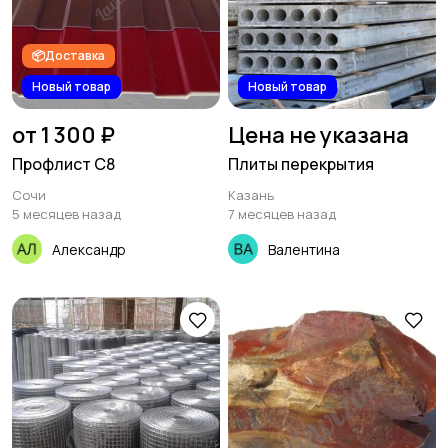
📦Доставка
Новый товар
Новый товар
от 1 300 ₽
Цена не указана
Профлист С8
Плиты перекрытия
Сочи
Казань
5 месяцев назад
7 месяцев назад
Александр
Валентина