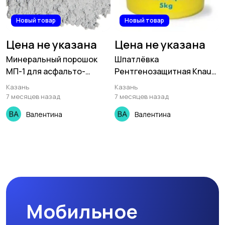
Новый товар
Новый товар
Цена не указана
Цена не указана
Минеральный порошок
Шпатлёвка
МП-1 для асфальто-
Рентгенозащитная Knauf
бетонных смесей.
Safeboard
Казань
Казань
7 месяцев назад
7 месяцев назад
Валентина
Валентина
Мобильное