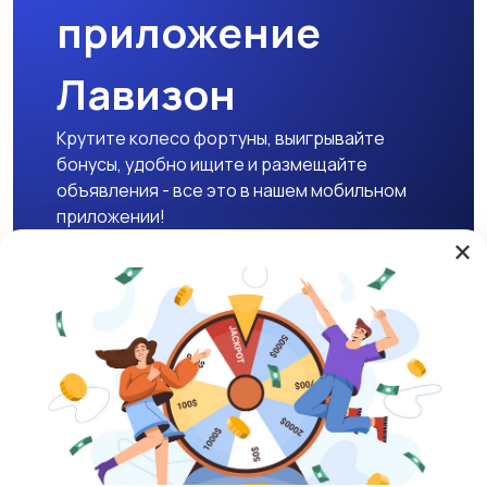
приложение
Лавизон
Крутите колесо фортуны, выигрывайте
бонусы, удобно ищите и размещайте
объявления - все это в нашем мобильном
приложении!
×
Скачать APK
Магазины
Блог
О нас
Служба поддержки
☕ Поддержать проект