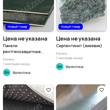
Новый товар
Новый товар
Цена не указана
Цена не указана
Панели
Серпентинит (змеевик)
рентгенозащитные
Казань
Protex
7 месяцев назад
Казань
7 месяцев назад
Валентина
Валентина