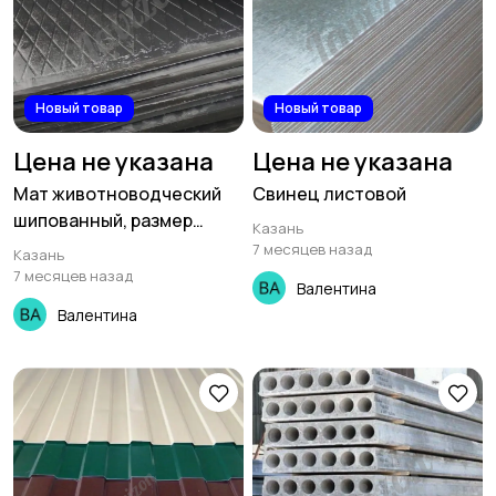
Новый товар
Новый товар
Цена не указана
Цена не указана
Мат животноводческий
Свинец листовой
шипованный, размер
Казань
1800х1200х20мм
7 месяцев назад
Казань
7 месяцев назад
Валентина
Валентина