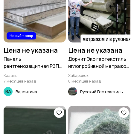
Новый товар
Цена не указана
Цена не указана
Панель
Дорнит Эко геотекстиль
рентгенозащитная РЗП
иглопробивной метражом
2,0 600*1200 мм
(наотрез) ширина 2м
Казань
Хабаровск
7 месяцев назад
8 месяцев назад
Валентина
Русский Геотекстиль