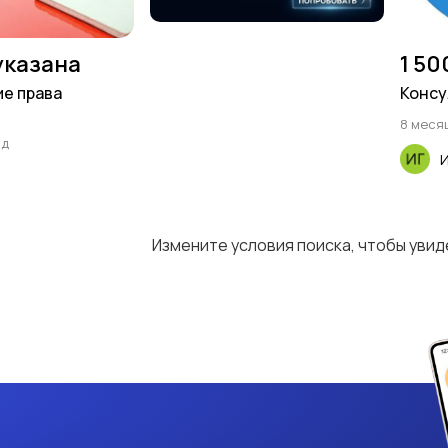
указана
1 50
е права
Консу
8 меся
ад
Измените условия поиска, чтобы уви