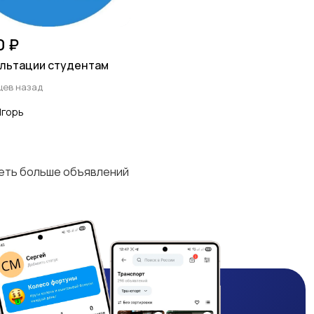
0 ₽
льтации студентам
цев назад
Игорь
деть больше объявлений