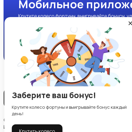
Мобильное прилож
Крутите колесо фортуны, выигрывайте бонусы, уд
нашем мобильном приложении!
Скачать APK
Заберите ваш бонус!
Магазины
Блог
О нас
Служба поддержки
☕
Крутите колесо фортуны и выигрывайте бонус каждый
день!
© 2026 Lavizon
ИНН 592109881601
Крутить колесо