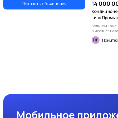
14 000 0
Показать объявления
Кондиционе
типа Промы
JBA
Большой Каме
8 месяцев наз
Примтех
Мобильное прилож