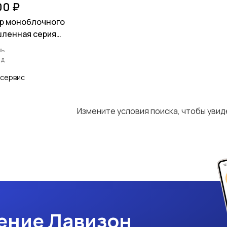
00 ₽
р моноблочного
шленная cерия
нь
ад
сервис
Измените условия поиска, чтобы уви
ение Лавизон