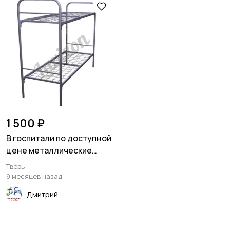
1 500 ₽
В госпитали по доступной
цене металлические
кровати
Тверь
9 месяцев назад
Дмитрий