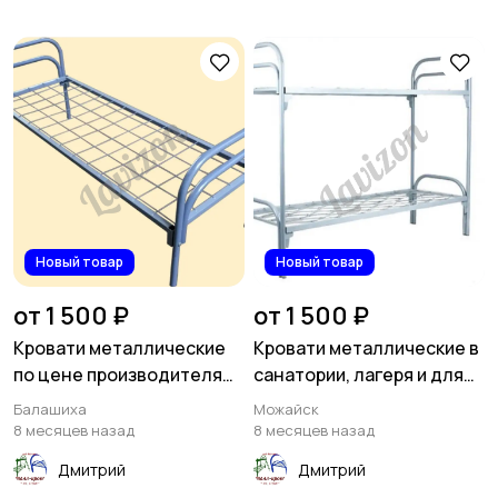
Новый товар
Новый товар
от 1 500 ₽
от 1 500 ₽
Кровати металлические
Кровати металлические в
по цене производителя
санатории, лагеря и для
мелким оптом
дачи
Балашиха
Можайск
8 месяцев назад
8 месяцев назад
Дмитрий
Дмитрий