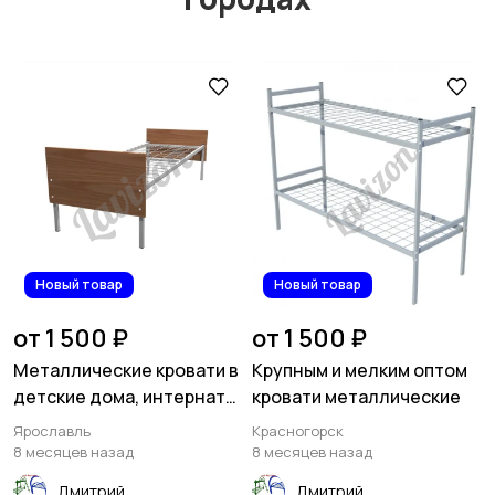
Новый товар
Новый товар
от 1 500 ₽
от 1 500 ₽
Металлические кровати в
Крупным и мелким оптом
детские дома, интернаты,
кровати металлические
детские сады
Ярославль
Красногорск
8 месяцев назад
8 месяцев назад
Дмитрий
Дмитрий