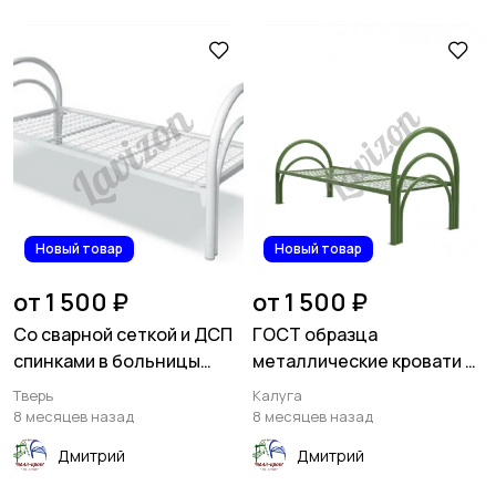
Новый товар
Новый товар
от 1 500 ₽
от 1 500 ₽
Со сварной сеткой и ДСП
ГОСТ образца
спинками в больницы
металлические кровати в
кровати металлические
санатории
Тверь
Калуга
8 месяцев назад
8 месяцев назад
Дмитрий
Дмитрий