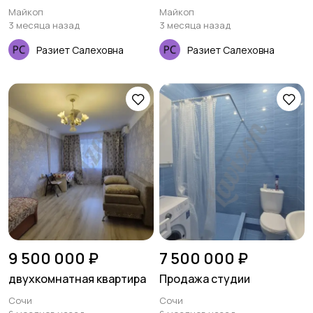
планировки в Майкопе
Майкоп
Майкоп
3 месяца назад
3 месяца назад
Разиет Салеховна
Разиет Салеховна
9 500 000 ₽
7 500 000 ₽
двухкомнатная квартира
Продажа студии
Сочи
Сочи