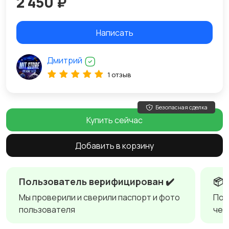
2 450 ₽
Написать
Дмитрий
1 отзыв
Безопасная сделка
Купить сейчас
Добавить в корзину
Пользователь верифицирован ✔️
📦
Мы проверили и сверили паспорт и фото
Пол
пользователя
чер