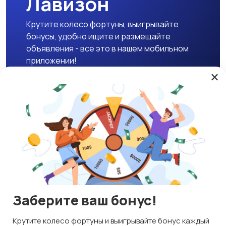
Лавизон
Крутите колесо фортуны, выигрывайте
бонусы, удобно ищите и размещайте
объявления - все это в нашем мобильном
приложении!
×
Скачать APK
Магазины
Блог
О нас
Служба поддержки
☕ Поддержать проект
Заберите ваш бонус!
© 2026 Lavizon
Используем куки и рекомендательные технологии
Крутите колесо фортуны и выигрывайте бонус каждый
ИНН 592109881601