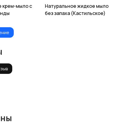
 крем-мыло с
Натуральное жидкое мыло
анды
без запаха (Кастильское)
ение
ы
тзыв
ины