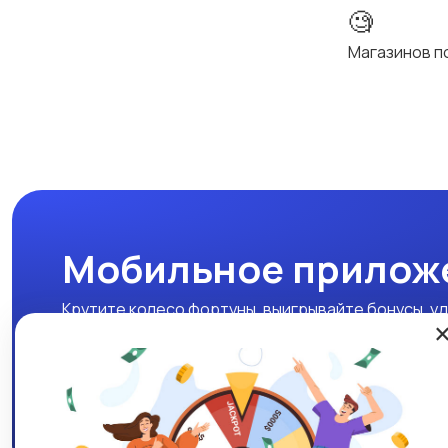
🧐
Магазинов п
Мобильное прилож
Крутите колесо фортуны, выигрывайте бонусы, уд
нашем мобильном приложении!
Скачать APK