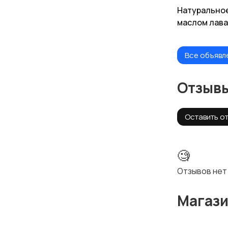
Натуральное
маслом лав
Все объявл
Отзыв
Оставить о
🧐
Отзывов нет
Магаз