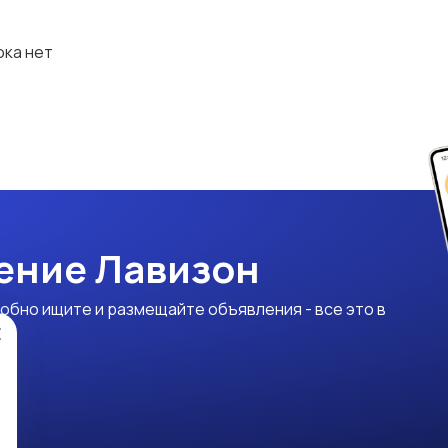
ока нет
ение Лавизон
обно ищите и размещайте объявления - все это в
×