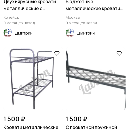
Двухъярусные кровати
Бюджетные
металлические с
металлические кровати
лестницами
односпальные со сварной
Копейск
Москва
сеткой
9 месяцев назад
9 месяцев назад
Дмитрий
Дмитрий
1 500 ₽
1 500 ₽
Кровати металлические
С прокатной пружиной