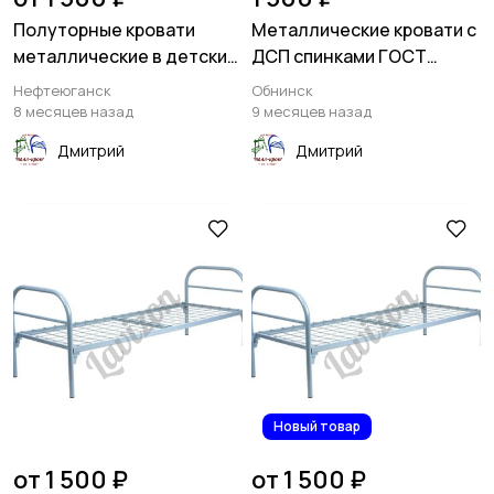
Полуторные кровати
Металлические кровати с
металлические в детские
ДСП спинками ГОСТ
дома
образца
Нефтеюганск
Обнинск
8 месяцев назад
9 месяцев назад
Дмитрий
Дмитрий
Новый товар
от 1 500 ₽
от 1 500 ₽