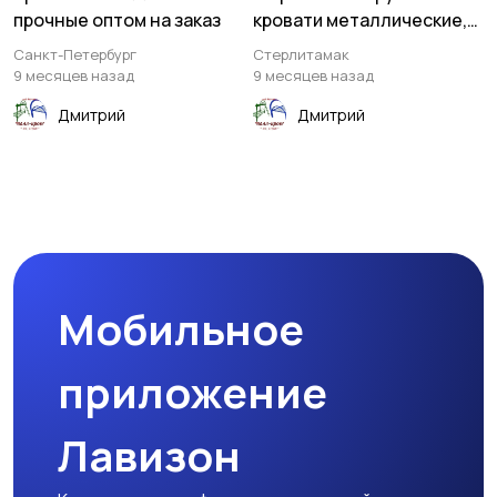
прочные оптом на заказ
кровати металлические,
опт, доставка
Санкт-Петербург
Стерлитамак
9 месяцев назад
9 месяцев назад
Дмитрий
Дмитрий
Мобильное
приложение
Лавизон