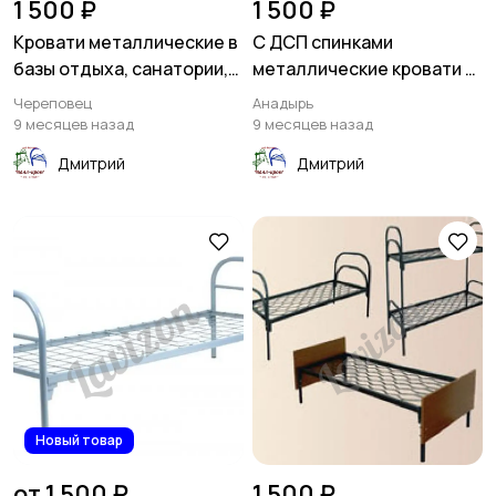
1 500 ₽
1 500 ₽
Кровати металлические в
С ДСП спинками
базы отдыха, санатории,
металлические кровати в
лагеря
отели
Череповец
Анадырь
9 месяцев назад
9 месяцев назад
Дмитрий
Дмитрий
Новый товар
от 1 500 ₽
1 500 ₽