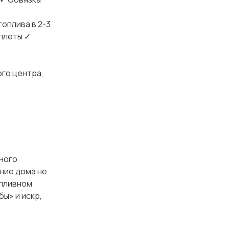
оплива в 2-3
ллеты ✓
го центра,
ного
ние дома не
опливном
ы» и искр,