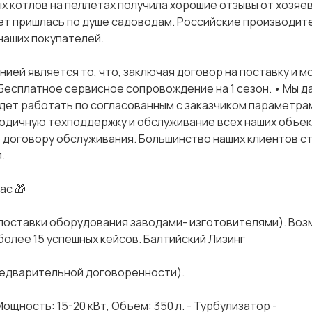
 котлов на пеллетах получила хорошие отзывы от хозяе
лет пришлась по душе садоводам. Российские производит
наших покупателей.
ей является то, что, заключая договор на поставку и м
Бесплатное сервисное сопровождение на 1 сезон. • Мы д
дет работать по согласованным с заказчиком параметрам
одичную техподдержку и обслуживание всех наших объе
по договору обслуживания. Большинство наших клиентов с
.
ас 🎁
 поставки оборудования заводами- изготовителями). Во
более 15 успешных кейсов. Балтийский Лизинг
редварительной договоренности).
Мощность: 15-20 кВт, Объем: 350 л. - Турбулизатор -