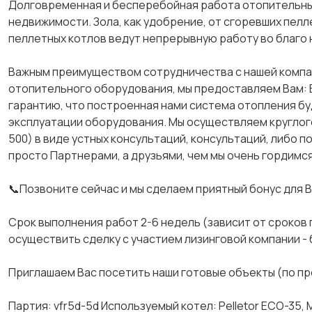
Долговременная и бесперебойная работа отопительных
недвижимости. Зола, как удобрение, от сгоревших пел
пеллетных котлов ведут непрерывную работу во благо 
Важным преимуществом сотрудничества с нашей компани
отопительного оборудования, мы предоставляем Вам: 
гарантию, что построенная нами система отопления бу
эксплуатации оборудования. Мы осуществляем круглог
500) в виде устных консультаций, консультаций, либо 
просто Партнерами, а друзьями, чем мы очень гордимся
📞Позвоните сейчас и мы сделаем приятный бонус для В
Срок выполнения работ 2-6 недель (зависит от сроков
осуществить сделку с участием лизинговой компании - 
Приглашаем Вас посетить наши готовые объекты (по п
Партия: vfr5d-5d Используемый котел: Реllеtоr ЕСО-35, 