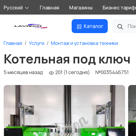
Русский
Главная
Магазины
Бизнес тариф
Каталог
Главная
Услуги
Монтаж и установка техники
Котельная под ключ
5 месяцев назад
201 (1 сегодня)
№0035446751