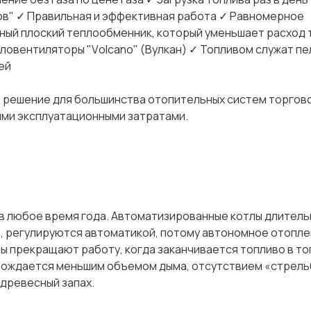
ов" ✓ Правильная и эффективная работа ✓ Равномерное
ый плоский теплообменник, который уменьшает расход т
ловентиляторы "Vоlсаnо" (Вулкан) ✓ Топливом служат пе
ей
 решение для большинства отопительных систем торгово
ими эксплуатационными затратами.
в любое время года. Автоматизированные котлы длитель
 регулируются автоматикой, потому автономное отопле
ы прекращают работу, когда заканчивается топливо в т
вождается меньшим объемом дыма, отсутствием «стрельб
древесный запах.