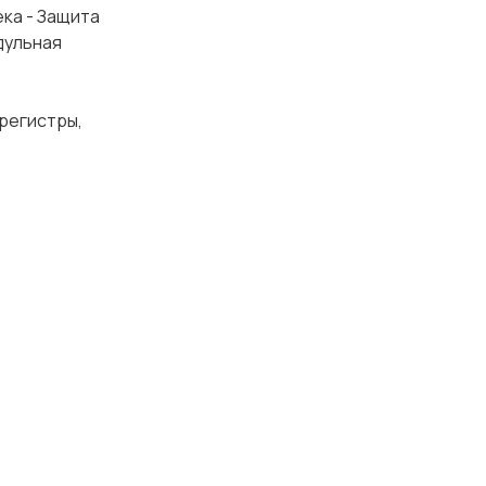
ека - Защита
дульная
регистры,