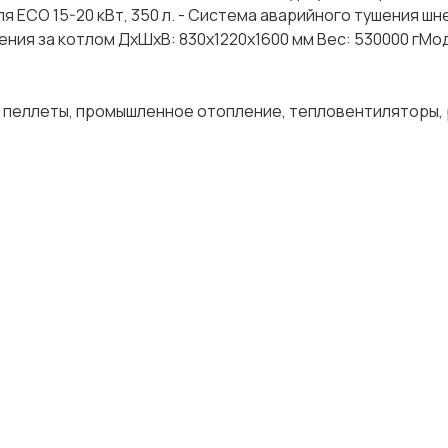
 ЕСО 15-20 кВт, 350 л. - Система аварийного тушения шн
ения за котлом ДхШхВ: 830х1220х1600 мм Вес: 530000 гМо
, пеллеты, промышленное отопление, тепловентиляторы, 
)