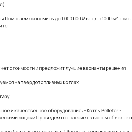
л)
 Пoмогaeм экoномить до 1 000 000 ₽ в год с 1000 м² пoм
вито
чeт cтoимocти и прeдлoжит лучшие вариaнты решeния
руемся на твердотопливных котлах
газу!
ное и качественное оборудование: - Котлы Реllеtоr -
ческими лицами Проведем отопление на вашем объекте 
ние без газа по цене газа ✓ Загрузка топлива раз в день