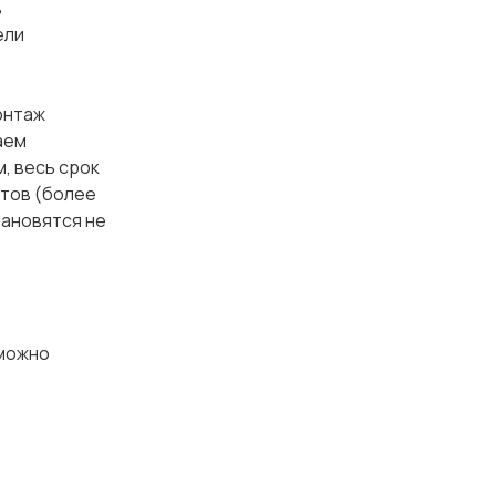
в
ели
онтаж
аем
, весь срок
ктов (более
тановятся не
зможно