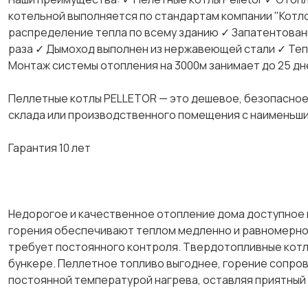
котельной выполняется по стандартам компании "Котл
распределение тепла по всему зданию ✓ Запатентованн
раза ✓ Дымоход выполнен из нержавеющей стали ✓ Теп
Монтаж системы отопления на 3000м занимает до 25 дн
Пеллетные котлы РЕLLЕТОR — это дешевое, безопасное
склада или производственного помещения с наименьш
Гарантия 10 лет
Недорогое и качественное отопление дома доступное 
горения обеспечивают теплом медленно и равномерно,
требует постоянного контроля. Твердотопливные котл
бункере. Пеллетное топливо выгоднее, горение сопро
постоянной температурой нагрева, оставляя приятный 