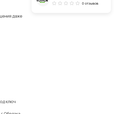
0 отзывов
eщeния дaжe
под ключ
 ✓ Обвязка