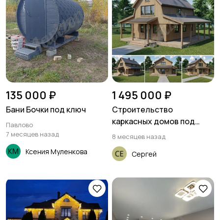
Бесплатно
БПЛА
Видеокурсы
135 000 ₽
1 495 000 ₽
Скрипты и
Бани Бочки под ключ
Строительство
программное
каркасных домов под
Павлово
обеспечение
ключ
7 месяцев назад
8 месяцев назад
Ксения Муленкова
Сергей