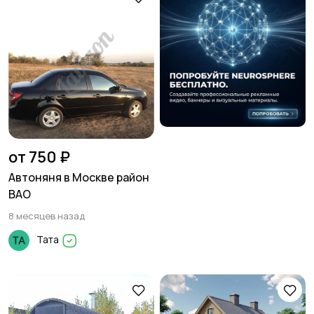
Вакансии
Хобби и развлечения
Для Бизнеса
Бизнес Знакомства
от 750 ₽
Автоняня в Москве район
ВАО
8 месяцев назад
Животные
Зоотакси
Тата
Отдам даром
Хэндмейд