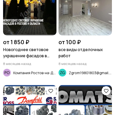
от 1 850 ₽
от 100 ₽
Новогоднее световое
все виды отделочных
украшение фасадов в
работ
Ростове и области
8 месяцев назад
8 месяцев назад
Компания Ростов-на-Дону
Zgrom19801803@gmail.com