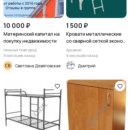
10 000 ₽
1 500 ₽
Материнский капитал на
Кровати металлические
покупку недвижимости
со сварной сеткой эконом
класса
Нижний Новгород
Арзамас
9 месяцев назад
9 месяцев назад
Светлана Девятовская
Дмитрий