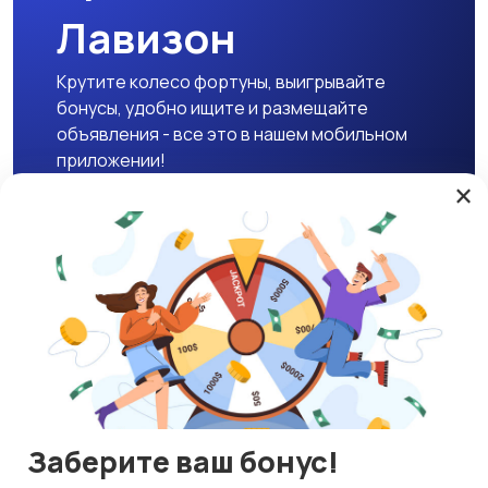
Лавизон
Крутите колесо фортуны, выигрывайте
бонусы, удобно ищите и размещайте
объявления - все это в нашем мобильном
приложении!
×
Скачать APK
Магазины
Блог
О нас
Служба поддержки
☕ Поддержать проект
Заберите ваш бонус!