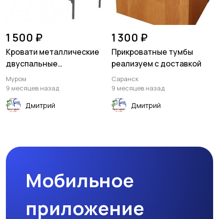
1 500 ₽
1 300 ₽
Кровати металлические
Прикроватные тумбы
двуспальные
реализуем с доставкой
многоярусные
Муром
Саранск
9 месяцев назад
9 месяцев назад
Дмитрий
Дмитрий
Мобильное
приложение