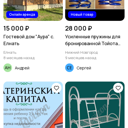
Онлайн аренда
Новый товар
15 000 ₽
28 000 ₽
Гостевой дом "Аура" с.
Усиленные пружины для
Елнать
бронированной Тойота
Камри
Елнать
Нижний Новгород
8 месяцев назад
9 месяцев назад
Андрей
Сергей