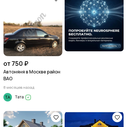
Вакансии
Хобби и развлечения
Для Бизнеса
Бизнес Знакомства
от 750 ₽
Автоняня в Москве район
ВАО
8 месяцев назад
Животные
Зоотакси
Тата
Отдам даром
Хэндмейд