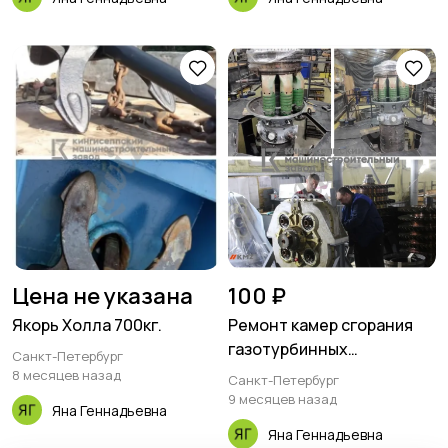
Цена не указана
100 ₽
Якорь Холла 700кг.
Ремонт камер сгорания
газотурбинных
Санкт-Петербург
двигателей и жаровых
8 месяцев назад
Санкт-Петербург
труб
9 месяцев назад
Яна Геннадьевна
Яна Геннадьевна