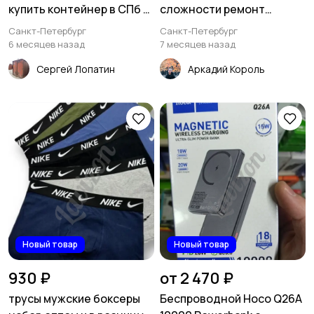
купить контейнер в СПб с
сложности ремонт
доставкой
демонтаж
Санкт-Петербург
Санкт-Петербург
6 месяцев назад
7 месяцев назад
Сергей Лопатин
Аркадий Король
Новый товар
Новый товар
930 ₽
от 2 470 ₽
трусы мужские боксеры
Беспроводной Hoco Q26A