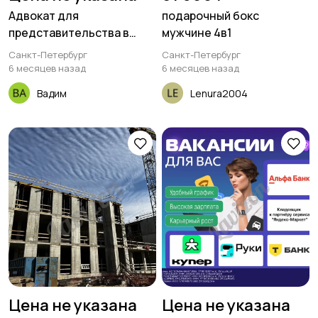
Адвокат для
подарочный бокс
представительства в
мужчине 4в1
суде в Спб
Санкт-Петербург
Санкт-Петербург
6 месяцев назад
6 месяцев назад
Вадим
Lenura2004
Цена не указана
Цена не указана