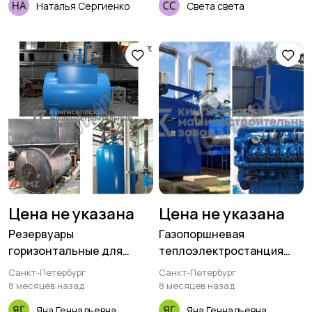
Наталья Сергиенко
Света света
Цена не указана
Цена не указана
Резервуары
Газопоршневая
горизонтальные для
теплоэлектростанция
хранения светлых и
под ключ
Санкт-Петербург
Санкт-Петербург
темных нефтепродуктов
8 месяцев назад
8 месяцев назад
(РГС)
Яна Геннадьевна
Яна Геннадьевна