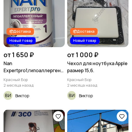
📦Доставка
📦Доставка
Новый товар
Новый товар
от 1 650 ₽
от 1 000 ₽
Nan
Чехол для ноутбука Apple
Expertpro1,гипоаллергенн
размер 15,6.
ый 800грамм
Красный Бор
Красный Бор
2 месяца назад
2 месяца назад
Виктор
Виктор