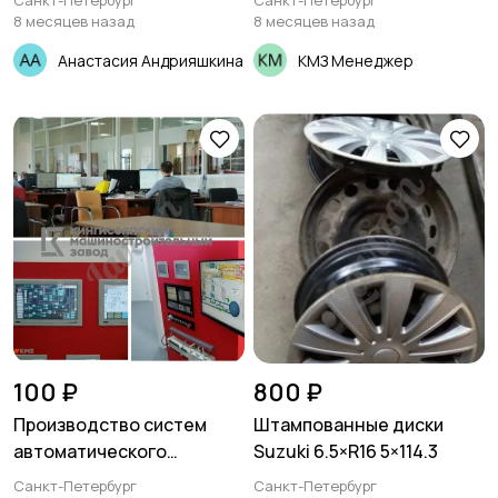
Санкт-Петербург
Санкт-Петербург
8 месяцев назад
8 месяцев назад
Анастасия Андрияшкина
КМЗ Менеджер
100 ₽
800 ₽
Производство систем
Штампованные диски
автоматического
Suzuki 6.5×R16 5×114.3
управления
Санкт-Петербург
Санкт-Петербург