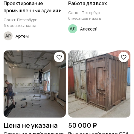
Проектирование
Работа для всех
промышленных зданий и
Санкт-Петербург
сооружений спб
6 месяцев назад
Санкт-Петербург
6 месяцев назад
Алексей
Артём
Цена не указана
50 000 ₽