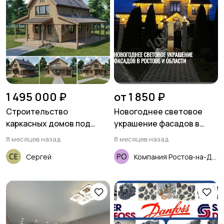
Бесплатно
БПЛА
Видеокурсы
1 495 000 ₽
от 1 850 ₽
Скрипты и
Строительство
Новогоднее световое
программное
каркасных домов под
украшение фасадов в
обеспечение
ключ
Ростове и области
8 месяцев назад
8 месяцев назад
Сергей
Компания Ростов-на-Дону