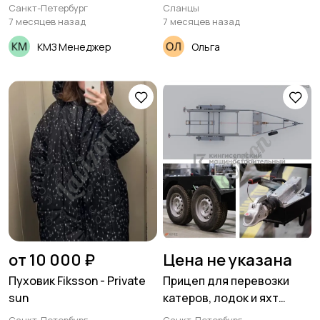
Cummins.
Санкт-Петербург
Сланцы
7 месяцев назад
7 месяцев назад
КМЗ Менеджер
Ольга
от 10 000 ₽
Цена не указана
Пуховик Fiksson - Private
Прицеп для перевозки
sun
катеров, лодок и яхт
«Валья»