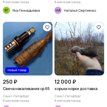
технологическими
8 месяцев назад
8 месяцев назад
процессами (САУ ТП)
Яна Геннадьевна
Наталья Сергиенко
Новый товар
250 ₽
12 000 ₽
Свеча накаливания ср 65
хорьки норки доставка
Санкт-Петербург
Санкт-Петербург
8 месяцев назад
8 месяцев назад