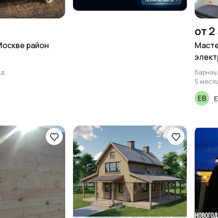
от 2
Москве район
Масте
элект
ад
Барнау
5 меся
Е