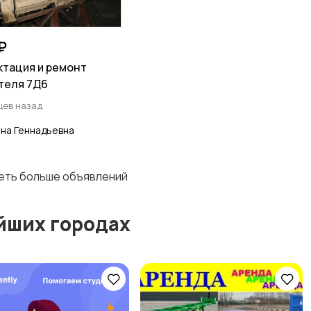
₽
тация и ремонт
теля 7Д6
цев назад
на Геннадьевна
деть больше объявлений
йших городах