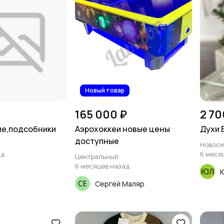
Новый товар
165 000 ₽
2 70
ие,подсобники
Аэрохоккеи новые цены
Духи 
доступные
Новоси
ад
6 меся
Центральный
6 месяцев назад
Сергей Маляр