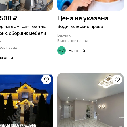
 500 ₽
Цена не указана
р на дом. сантехник.
Водительские права
рик. сборщик мебели
Барнаул
5 месяцев назад
л
цев назад
Николай
вгений