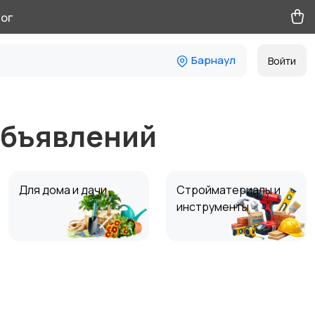
ог
Барнаул
Войти
объявлений
Для дома и дачи
Стройматериалы и
инструменты
Вакансии
Хобби и развлечения