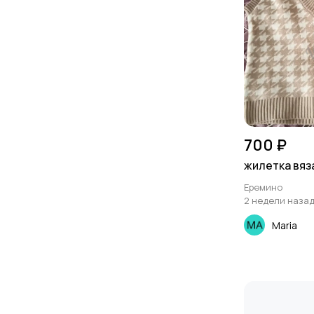
700 ₽
жилетка вяз
Еремино
2 недели наза
Maria