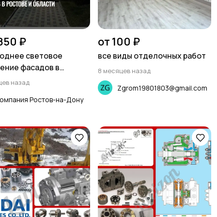
 850 ₽
от 100 ₽
однее световое
все виды отделочных работ
ение фасадов в
8 месяцев назад
ве и области
цев назад
Zgrom19801803@gmail.com
омпания Ростов-на-Дону