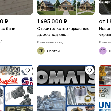
0 ₽
1 495 000 ₽
от 1
во бань
Строительство каркасных
Новог
домов под ключ
украш
Росто
ад
8 месяцев назад
8 меся
Сергей
К