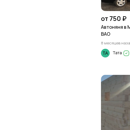
от 750 ₽
Автоняня в 
ВАО
8 месяцев наз
Тата