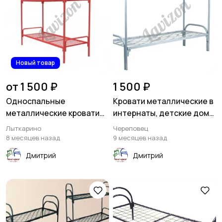
Новый товар
от 1 500 ₽
1 500 ₽
Односпальные
Кровати металлические в
металлические кровати
интернаты, детские дома
для дома
и детские сады
Лыткарино
Череповец
8 месяцев назад
9 месяцев назад
Дмитрий
Дмитрий