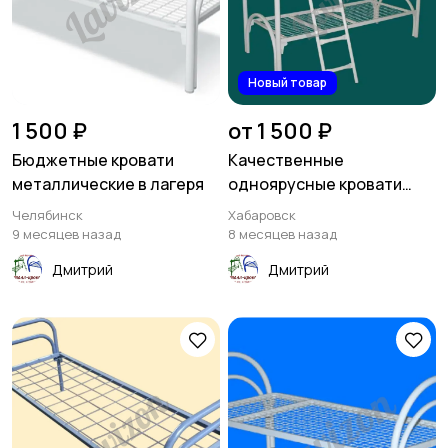
Новый товар
1 500 ₽
от 1 500 ₽
Бюджетные кровати
Качественные
металлические в лагеря
одноярусные кровати
металлические
Челябинск
Хабаровск
9 месяцев назад
8 месяцев назад
Дмитрий
Дмитрий