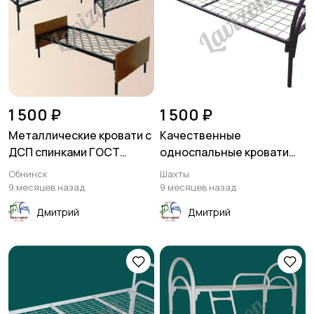
1 500 ₽
1 500 ₽
Металлические кровати с
Качественные
ДСП спинками ГОСТ
односпальные кровати
образца
металлические
Обнинск
Шахты
9 месяцев назад
9 месяцев назад
Дмитрий
Дмитрий