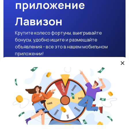
приложение
Лавизон
Крутите колесо фортуны, выигрывайте
бонусы, удобно ищите и размещайте
объявления - все это в нашем мобильном
приложении!
×
Скачать APK
Магазины
Блог
О нас
Служба поддержки
☕ Поддержать проект