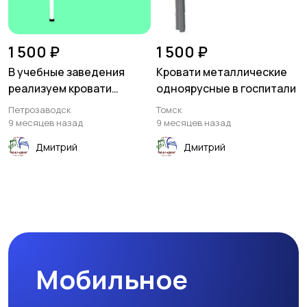
1 500 ₽
1 500 ₽
В учебные заведения
Кровати металлические
реализуем кровати
одноярусные в госпитали
металлические
Петрозаводск
Томск
9 месяцев назад
9 месяцев назад
Дмитрий
Дмитрий
Мобильное