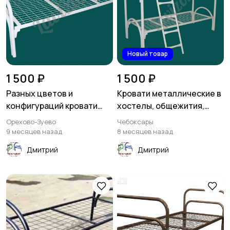
Новый товар
1 500 ₽
1 500 ₽
Разных цветов и
Кровати металлические в
конфигураций кровати
хостелы, общежития,
металлические
интернаты
Орехово-Зуево
Чебоксары
9 месяцев назад
8 месяцев назад
Дмитрий
Дмитрий