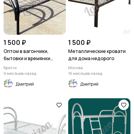
1 500 ₽
1 500 ₽
Оптом в вагончики,
Металлические кровати
бытовки и времянки
для дома недорого
кровати металлические
Братск
Москва
9 месяцев назад
10 месяцев назад
Дмитрий
Дмитрий