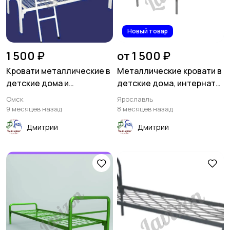
Новый товар
1 500 ₽
от 1 500 ₽
Кровати металлические в
Металлические кровати в
детские дома и
детские дома, интернаты,
интернаты
детские сады
Омск
Ярославль
9 месяцев назад
8 месяцев назад
Дмитрий
Дмитрий