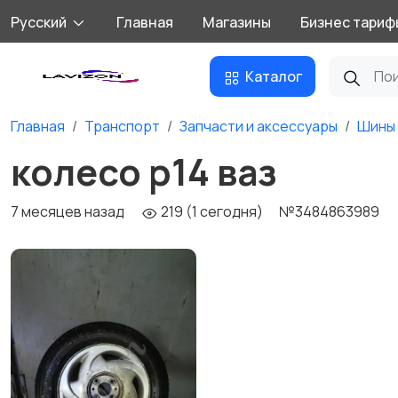
Русский
Главная
Магазины
Бизнес тариф
Каталог
Главная
Транспорт
Запчасти и аксессуары
Шины 
колесо р14 ваз
7 месяцев назад
219 (1 сегодня)
№3484863989