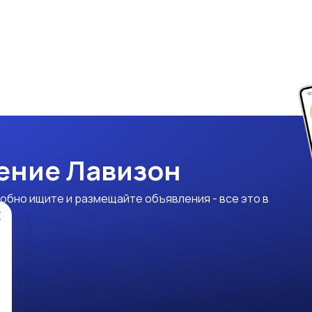
ение Лавизон
обно ищите и размещайте объявления - все это в
×