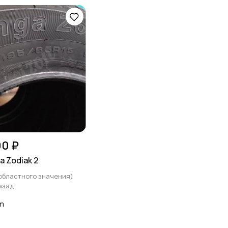
00 ₽
a Zodiak 2
 областного значения)
азад
m