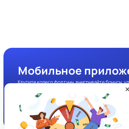
Мобильное прилож
Крутите колесо фортуны, выигрывайте бонусы, уд
нашем мобильном приложении!
Скачать APK