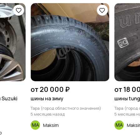
от 20 000 ₽
от 18 0
 Suzuki
шины на зиму
шины tung
Тара (город областного значения)
Тара (город
5 месяцев назад
5 месяцев н
Maksim
Maksi
о