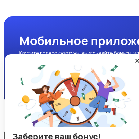
Мобильное прилож
Крутите колесо фортуны, выигрывайте бонусы, уд
нашем мобильном приложении!
Скачать APK
Заберите ваш бонус!