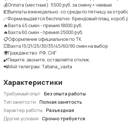
💰Оплата (местные): 5500 руб. за смену + чаевые
💵Выплаты еженедельно: со среды по пятницу за отра
✅Форма выдаётся бесплатно: брендовый плащ, короб д
🔥Вахта 45 смен - премия 18000 руб.
🔥Вахта 60 смен - премия 25000 руб.
📋Оформление официальное по ТК
💥Вахта 15/21/25/30/35/45/60/90 смен на выбор
🌍Гражданство: РФ, СНГ
✔️Пишите, звоните, оставляйте отклик.
📲Мой телеграм: Tatiana_vaxta
Характеристики
Требуемый опыт:
Без опыта работы
Тип занятости:
Полная занятость
Характер работы:
Разъездная
Другие условия:
Срочно требуется