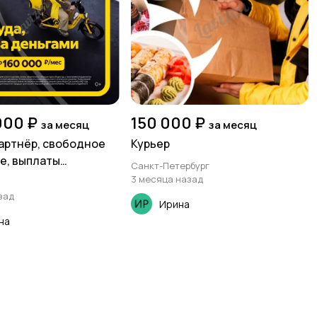
000 ₽
150 000 ₽
за месяц
за месяц
партнёр, свободное
Курьер
е, выплаты
Санкт-Петербург
 (ежедневно для
3 месяца назад
зад
Ирина
на