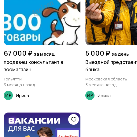
67 000 ₽
5 000 ₽
за месяц
за день
продавец консультант в
Выездной представи
зоомагазин
банка
Тольятти
Московская область
3 месяца назад
3 месяца назад
Ирина
Ирина