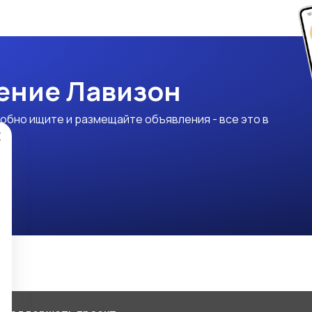
ение Лавизон
обно ищите и размещайте объявления - все это в
×