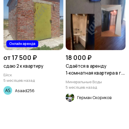
Онлайн аренда
от 17 500 ₽
18 000 ₽
сдаю 2 к квартиру
Сдаётся в аренду
1‑комнатная квартира в г.
Ейск
Минеральные Воды (1‑й
5 месяцев назад
Минеральные Воды
микрорайон)
5 месяцев назад
Asaad256
Герман Скориков