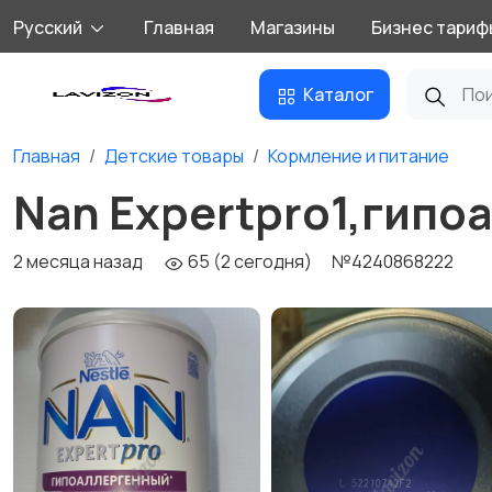
Русский
Главная
Магазины
Бизнес тариф
Каталог
Главная
Детские товары
Кормление и питание
Nan Expertpro1,гип
2 месяца назад
65 (2 сегодня)
№4240868222