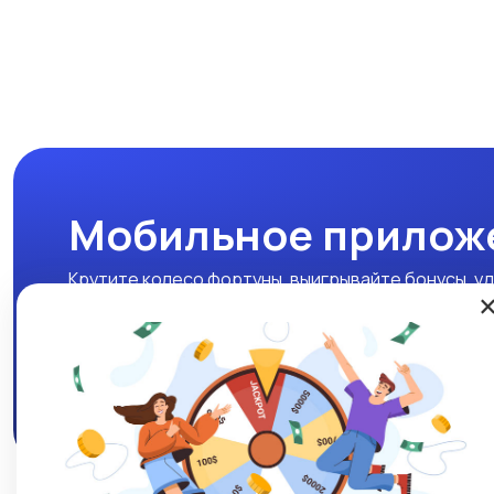
Мобильное прилож
Крутите колесо фортуны, выигрывайте бонусы, уд
нашем мобильном приложении!
Скачать APK