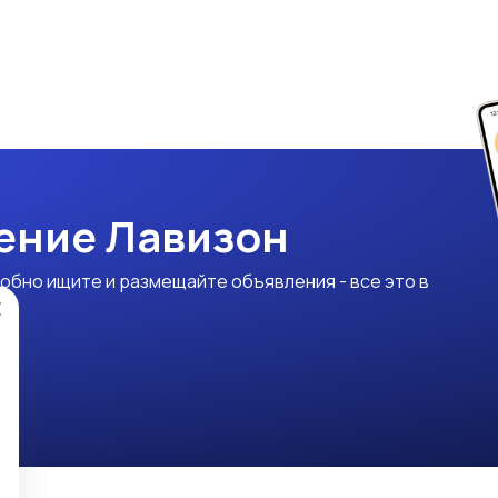
ение Лавизон
обно ищите и размещайте объявления - все это в
×