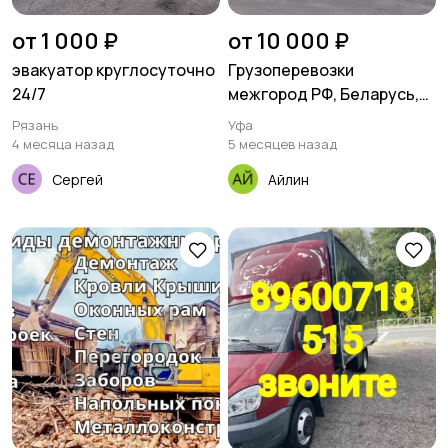
от 1 000 ₽
от 10 000 ₽
эвакуатор круглосуточно
Грузоперевозки
24/7
межгород РФ, Беларусь,
Казахстан
Рязань
Уфа
4 месяца назад
5 месяцев назад
Сергей
Айлин