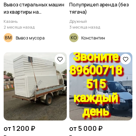
Вывоз стиральных машин
Полуприцеп аренда (без
из квартиры на
тягача)
утилизацию ( на помойку )
Казань
Дружный
2 месяца назад
3 месяца назад
Вывоз мусора
Константин
от 1 200 ₽
от 5 000 ₽