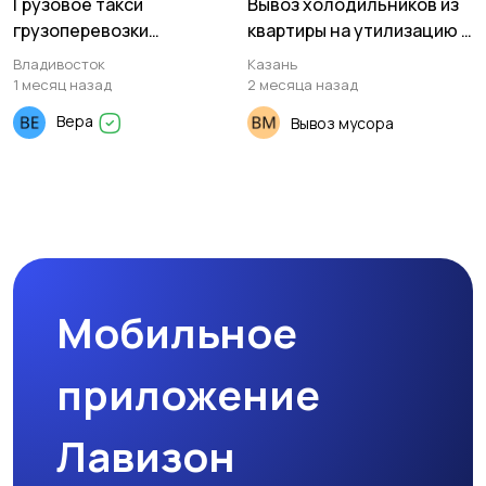
Грузовое такси
Вывоз холодильников из
грузоперевозки
квартиры на утилизацию (
Владивосток
на помойку )
Владивосток
Казань
1 месяц назад
2 месяца назад
Вера
Вывоз мусора
Мобильное
приложение
Лавизон