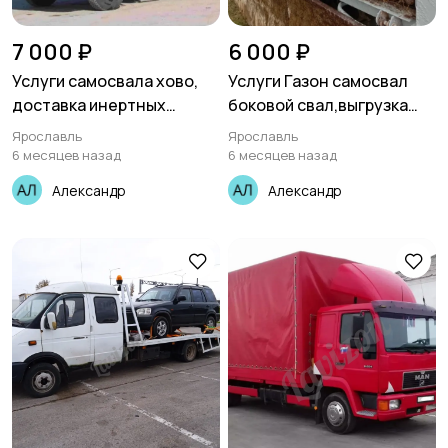
7 000 ₽
6 000 ₽
Услуги самосвала хово,
Услуги Газон самосвал
доставка инертных
боковой свал,выгрузка
материалов Ярославль .
назад . Ярославль .
Ярославль
Ярославль
6 месяцев назад
6 месяцев назад
Александр
Александр