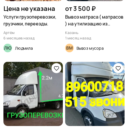
Цена не указана
от 3 500 ₽
Услуги грузоперевозки,
Вывоз матраса ( матрасов
грузчики, переезды.
) на утилизацию из
квартиры ( на помойку )
Артём
Казань
6 месяцев назад
1 месяц назад
Людмила
Вывоз мусора