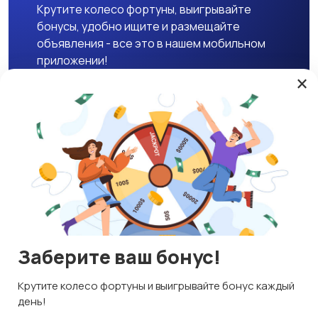
Крутите колесо фортуны, выигрывайте
бонусы, удобно ищите и размещайте
объявления - все это в нашем мобильном
приложении!
×
Скачать APK
Магазины
Блог
О нас
Служба поддержки
☕ Поддержать проект
Заберите ваш бонус!
© 2026 Lavizon
Используем куки и рекомендательные технологии
Крутите колесо фортуны и выигрывайте бонус каждый
ИНН 592109881601
Это чтобы сайт работал лучше. Оставаясь с нами, вы
день!
соглашаетесь на использование файлов куки.
Правила сервиса
Политика конфиденциальности