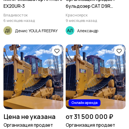
EX20UR-3
бульдозер CAT D9R
отличном состоянии
Владивосток
Красноярск
6 месяцев назад
9 месяцев назад
Денис YOULA FREEPAY
Александр
Онлайн аренда
Цена не указана
от 31 500 000 ₽
Организация продает
Организация продает