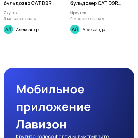
бульдозер CAT D9R
бульдозер CAT D9R
отличном состоянии
отличном состоянии
Якутск
Иркутск
9 месяцев назад
9 месяцев назад
Александр
Александр
Мобильное
приложение
Лавизон
Крутите колесо фортуны, выигрывайте