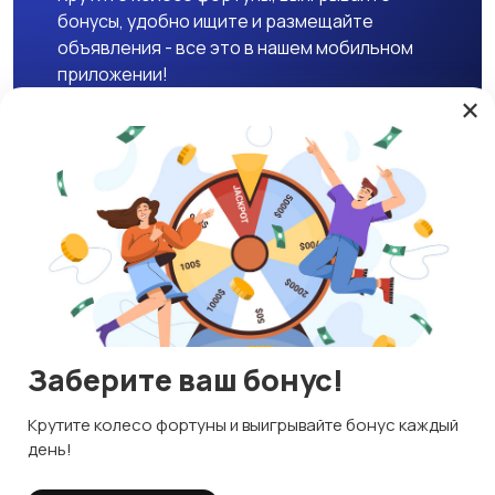
бонусы, удобно ищите и размещайте
объявления - все это в нашем мобильном
приложении!
×
Скачать APK
Магазины
Блог
О нас
Служба поддержки
☕ Поддержать проект
Заберите ваш бонус!
© 2026 Lavizon
Используем куки и рекомендательные технологии
Крутите колесо фортуны и выигрывайте бонус каждый
ИНН 592109881601
Это чтобы сайт работал лучше. Оставаясь с нами, вы
день!
соглашаетесь на использование файлов куки.
Правила сервиса
Политика конфиденциальности